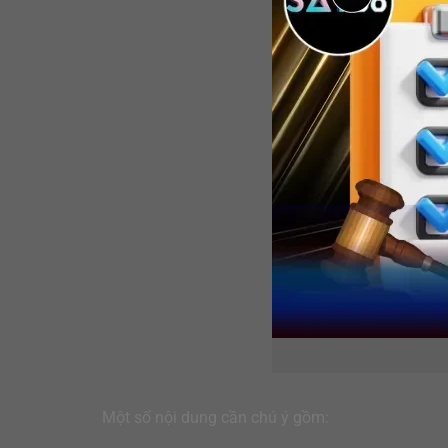
Một số nội dung cần chú ý gồm: