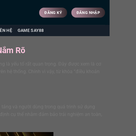
ĐĂNG KÝ
ĐĂNG NHẬP
IÊN HỆ
GAME SAY88
 Nắm Rõ
ng là yếu tố rất quan trọng. Đây được xem là cơ
ên hệ thống. Chính vì vậy, từ khóa “điều khoản
 tảng và người dùng trong quá trình sử dụng
y định cụ thể nhằm đảm bảo trải nghiệm an toàn,