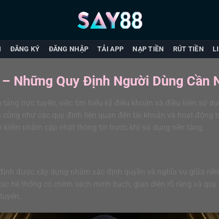
I
ĐĂNG KÝ
ĐĂNG NHẬP
TẢI APP
NẠP TIỀN
RÚT TIỀN
L
8 – Những Quy Định Người Dùng Cần
tảng trực tuyến, việc tìm hiểu kỹ điều khoản và điều kiện sử dụ
m cũng như các quy định liên quan đến tài khoản và hoạt động tr
 kiếm nhằm cập nhật thông tin trước khi sử dụng nền tảng.
 định được xây dựng nhằm xác định quyền và nghĩa vụ giữa nền
 các hệ thống có chính sách minh bạch, giao diện rõ ràng và qu
 tuyến.