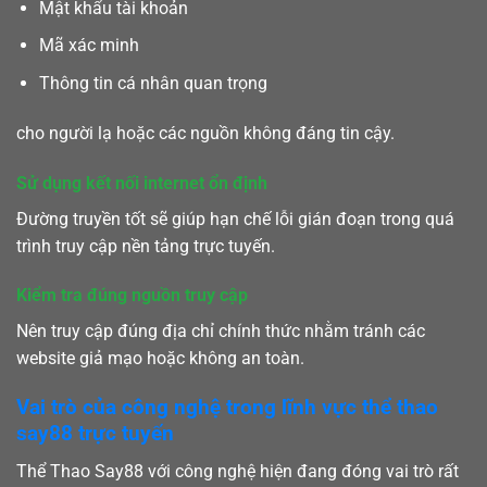
Mật khẩu tài khoản
Mã xác minh
Thông tin cá nhân quan trọng
cho người lạ hoặc các nguồn không đáng tin cậy.
Sử dụng kết nối internet ổn định
Đường truyền tốt sẽ giúp hạn chế lỗi gián đoạn trong quá
trình truy cập nền tảng trực tuyến.
Kiểm tra đúng nguồn truy cập
Nên truy cập đúng địa chỉ chính thức nhằm tránh các
website giả mạo hoặc không an toàn.
Vai trò của công nghệ trong lĩnh vực thể thao
say88 trực tuyến
Thể Thao Say88 với công nghệ hiện đang đóng vai trò rất