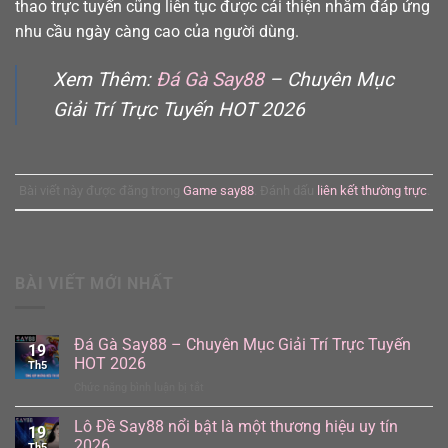
thao trực tuyến cũng liên tục được cải thiện nhằm đáp ứng
nhu cầu ngày càng cao của người dùng.
Xem Thêm:
Đá Gà Say88
– Chuyên Mục
Giải Trí Trực Tuyến HOT 2026
Bài viết này được đăng trong
Game say88
. Đánh dấu
liên kết thường trực
.
BÀI VIẾT MỚI NHẤT
Đá Gà Say88 – Chuyên Mục Giải Trí Trực Tuyến
19
HOT 2026
Th5
Chức năng bình luận bị tắt
ở
Đá
Gà
Lô Đề Say88 nổi bật là một thương hiệu uy tín
19
Say88
2026
Th5