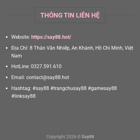
THÔNG TIN LIÊN HỆ
Website:
https://say88.hot/
Địa Chỉ: 8 Thân Văn Nhiếp, An Khánh, Hồ Chí Minh, Việt
Nam
HotLine:
0327.591.610
Email:
contact@say88.hot
Hashtag:
#say88 #trangchusay88 #gamesay88
#linksay88
Copyright 2026 ©
Say88