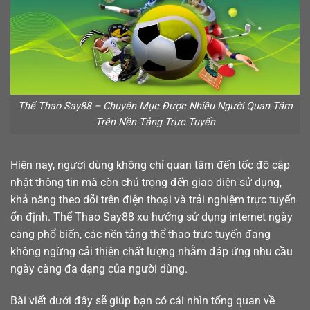
Thể Thao Say88 – Chuyên Mục Được Nhiều Người Quan Tâm
Trên Nền Tảng Trực Tuyến
Hiện nay, người dùng không chỉ quan tâm đến tốc độ cập
nhật thông tin mà còn chú trọng đến giao diện sử dụng,
khả năng theo dõi trên điện thoại và trải nghiệm trực tuyến
ổn định. Thể Thao Say88 xu hướng sử dụng internet ngày
càng phổ biến, các nền tảng thể thao trực tuyến đang
không ngừng cải thiện chất lượng nhằm đáp ứng nhu cầu
ngày càng đa dạng của người dùng.
Bài viết dưới đây sẽ giúp bạn có cái nhìn tổng quan về