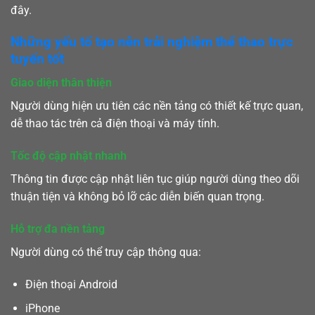
đây.
Những yếu tố tạo nên trải nghiệm thể thao trực
tuyến tốt
Giao diện thân thiện
Người dùng hiện ưu tiên các nền tảng có thiết kế trực quan,
dễ thao tác trên cả điện thoại và máy tính.
Tốc độ cập nhật nhanh
Thông tin được cập nhật liên tục giúp người dùng theo dõi
thuận tiện và không bỏ lỡ các diễn biến quan trọng.
Hỗ trợ đa nền tảng
Người dùng có thể truy cập thông qua:
Điện thoại Android
iPhone