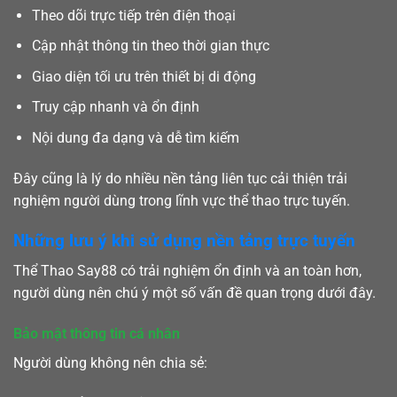
Theo dõi trực tiếp trên điện thoại
Cập nhật thông tin theo thời gian thực
Giao diện tối ưu trên thiết bị di động
Truy cập nhanh và ổn định
Nội dung đa dạng và dễ tìm kiếm
Đây cũng là lý do nhiều nền tảng liên tục cải thiện trải
nghiệm người dùng trong lĩnh vực thể thao trực tuyến.
Những lưu ý khi sử dụng nền tảng trực tuyến
Thể Thao Say88 có trải nghiệm ổn định và an toàn hơn,
người dùng nên chú ý một số vấn đề quan trọng dưới đây.
Bảo mật thông tin cá nhân
Người dùng không nên chia sẻ: