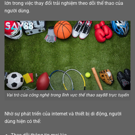
lớn trong việc thay đổi trải nghiệm theo dõi thể thao của
người dùng.
Vai trò của công nghệ trong lĩnh vực thể thao say88 trực tuyến
Nhờ sự phát triển của internet và thiết bị di động, người
dùng hiện có thể: