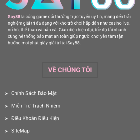
Người
Quan
Tâm
Say88
là cổng game đổi thưởng trực tuyến uy tín, mang đến trải
nghiệm giải trí đa dạng với kho trò chơi hấp dẫn như casino live,
nổ hũ, thể thao và bắn cá. Giao diện hiện đại, tốc độ tải nhanh
cùng hệ thống bảo mật an toàn giúp người chơi yên tâm tận
hưởng mọi phút giây giải trí tại Say88.
VỀ CHÚNG TÔI
Chính Sách Bảo Mật
Miễn Trừ Trách Nhiệm
Điều Khoản Điều Kiện
SiteMap